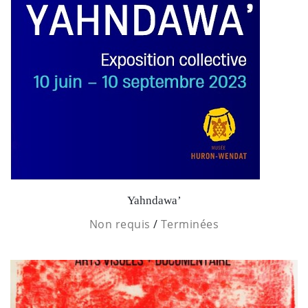
Yahndawa’
Non requis
/
Terminées