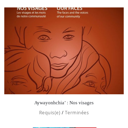
Aywayonhchia’ : Nos visages
Requis(e)
/
Terminées