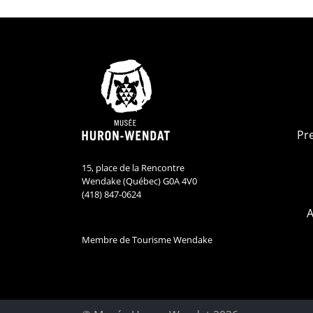
Pr
15, place de la Rencontre
Wendake (Québec) G0A 4V0
(418) 847-0624
A
Membre de Tourisme Wendake
Musée Huron-Wend