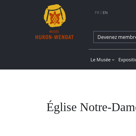
Navigation principale
FR
EN
Devenez membr
Musée Huron-Wend
Le Musée
Exposit
Église Notre-Dame