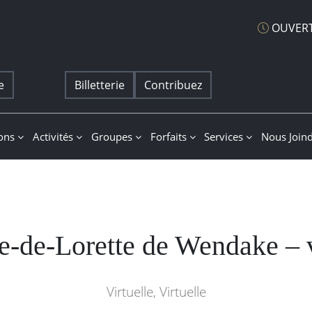
OUVERT
e
Billetterie
Contribuez
at
ions
Activités
Groupes
Forfaits
Services
Nous Join
-de-Lorette de Wendake – 
Virtuelle, Virtuelle