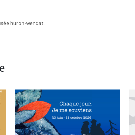
sée huron-wendat.
e