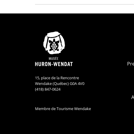
Pr
15, place de la Rencontre
Wendake (Québec) G0A 4V0
(418) 847-0624
A
Membre de Tourisme Wendake
Musée Huron-Wend