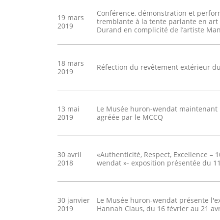
Conférence, démonstration et perform
19 mars
tremblante à la tente parlante en art
2019
Durand en complicité de l’artiste Mano
18 mars
Réfection du revêtement extérieur 
2019
13 mai
Le Musée huron-wendat maintenant un
2019
agréée par le MCCQ
30 avril
«Authenticité, Respect, Excellence –
2018
wendat »- exposition présentée du 11
30 janvier
Le Musée huron-wendat présente l'exp
2019
Hannah Claus, du 16 février au 21 avr