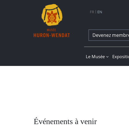
Navigation principale
FR
EN
Devenez membr
Musée Huron-Wend
Le Musée
Exposit
Événements à venir