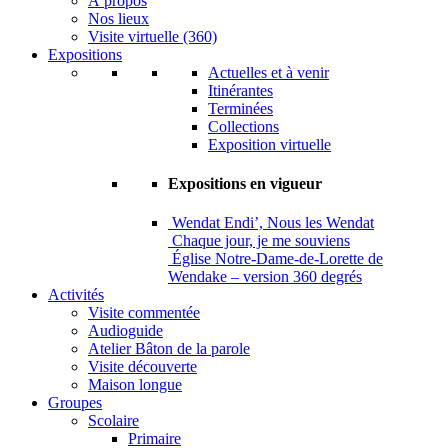
À propos
Nos lieux
Visite virtuelle (360)
Expositions
Actuelles et à venir
Itinérantes
Terminées
Collections
Exposition virtuelle
Expositions en vigueur
Wendat Endi’, Nous les Wendat
Chaque jour, je me souviens
Église Notre-Dame-de-Lorette de
Wendake – version 360 degrés
Activités
Visite commentée
Audioguide
Atelier Bâton de la parole
Visite découverte
Maison longue
Groupes
Scolaire
Primaire