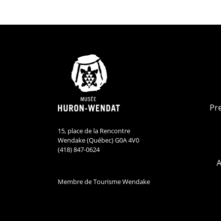
Pr
15, place de la Rencontre
Wendake (Québec) G0A 4V0
(418) 847-0624
A
Membre de Tourisme Wendake
Musée Huron-Wend