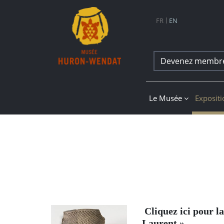
Navigation principale
FR
EN
Devenez membr
Musée Huron-Wend
Le Musée
Exposit
Cliquez ici pour l
Laurent ».