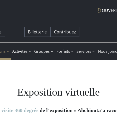
OUVERT
e
Billetterie
Contribuez
at
ions
Activités
Groupes
Forfaits
Services
Nous Join
Exposition virtuelle
a
visite 360 degrés
de l’exposition « Ahchiouta’a rac