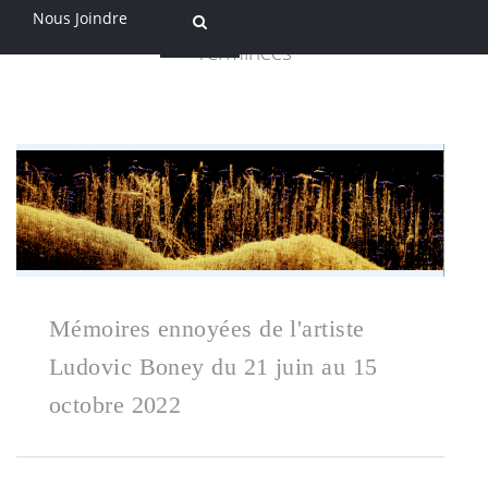
Nous Joindre
Terminées
Mémoires ennoyées de l'artiste
Ludovic Boney du 21 juin au 15
octobre 2022